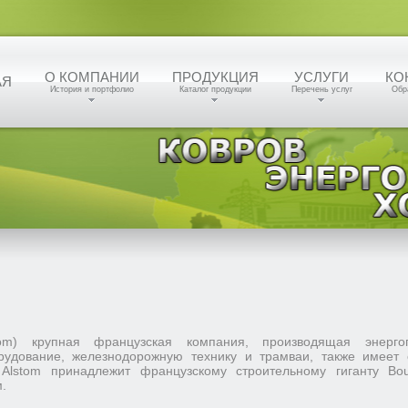
О КОМПАНИИ
ПРОДУКЦИЯ
УСЛУГИ
КО
АЯ
История и портфолио
Каталог продукции
Перечень услуг
Обр
hom) крупная французская компания, производящая энерг
рудование, железнодорожную технику и трамваи, также имеет 
Alstom принадлежит французскому строительному гиганту B
.