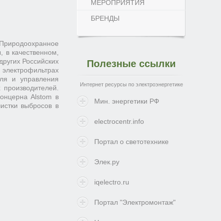
МЕРОПРИЯТИЯ
БРЕНДЫ
 Природоохранное
, в качественном,
других Российских
Полезные ссылки
а электрофильтрах
оля и управления
Интернет ресурсы по электроэнергетике
 производителей.
онцерна Alstom в
Мин. энергетики РФ
истки выбросов в
electrocentr.info
Портал о светотехнике
Элек.ру
iqelectro.ru
Портал "Электромонтаж"