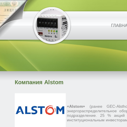
ГЛАВН
Компания Alstom
«Alstom»
(ранее GEC-Alst
энергораспределительное обо
подразделение. 25 % акций 
институциональным инвесторам