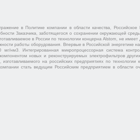
ражение в Политике компании в области качества, Российское
ебности Заказчика, заботящегося о сохранении окружающей среды
отавливаемое в России по технологии концерна Alstom, не имеет 
жности работы оборудования. Впервые в Российской энергетике н
50 мг/нм3. Интегрированная микропроцессорная система контр
компонентом новых и реконструируемых электрофильтров других
 изготавливаемого на российских предприятиях по технологии к
компании стать ведущим Российским предприятием в области оч