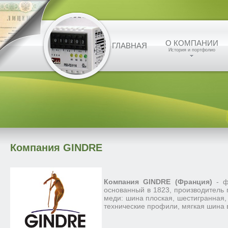
О КОМПАНИИ
ГЛАВНАЯ
История и портфолио
Компания GINDRE
Компания GINDRE (Франция)
- ф
основанный в 1823, производитель 
меди: шина плоская, шестигранная, 
технические профили, мягкая шина 