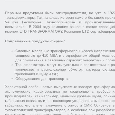
Первыми продуктами были электродвигатели, но уже в 192
трансформаторы. Так началась история самого большого прои
Чешкой Республике. Технологические и производствен
повышались. В 2004 году компания вошла в состав словацко
именем ETD TRANSFORMATORY. Компания ETD сертифицирован
Современные продукты фирмы:
Силовые масляные трансформаторы класса напряжения 
мощностью до 410 МВА и в однофазном общей мощнос
для применения в различных отраслях энергетики и про
Трансформаторы могут выпускаться в соответствии с р
количество и расположение обмоток, система охлажд
требования к шуму и т.д.;
Оборудование для транспорта.
Характерной особенностью выпускаемых заводом трансформа
экономические характеристики по сравнению с требова
производителей, как например, меньший уровень шума, пониже
габаритные показатели, позволяющие устанавливать трансфо
габаритах, что влечет снижение стоимости СМР. Основное 
типоисполнений трансформаторов, а особенно при разработк
надежности трансформаторов, соблюдение строгих эко